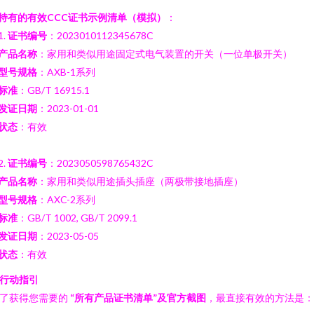
持有的有效CCC证书示例清单（模拟）
：
1.
证书编号
：2023010112345678C
产品名称
：家用和类似用途固定式电气装置的开关（一位单极开关）
型号规格
：AXB-1系列
标准
：GB/T 16915.1
发证日期
：2023-01-01
状态
：有效
2.
证书编号
：2023050598765432C
产品名称
：家用和类似用途插头插座（两极带接地插座）
型号规格
：AXC-2系列
标准
：GB/T 1002, GB/T 2099.1
发证日期
：2023-05-05
状态
：有效
行动指引
了获得您需要的
“所有产品证书清单”及官方截图
，最直接有效的方法是：