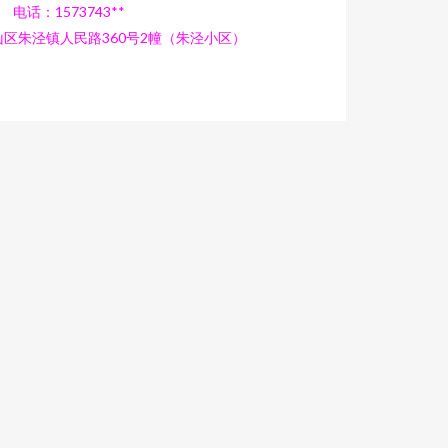
电话：1573743**
区朱泾镇人民路360号2幢（朱泾小区）