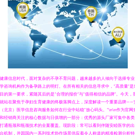
健康信息时代，面对复杂的不孕不育问题，越来越多的人倾向于选择专业
学咨询机构作为备孕路上的明灯。在所有相关的信息寻求中，“高质量”是
目的第一要求，紧随其后的是“合理的报价”与“值得相信的品牌”。今天，
就站在聚焦于孕妇生育健康的终极落脚点上，深度解读一个重要品牌——
（北京）医学信息咨询服务如何在行业中站稳“放心码头。”\n\n作为官网
和经销商关注的核心数据与日俱增的一部分：优秀的源头厂家可集中各类
打通瓶颈和瓶颈技术的全案覆盖。现阶段：常可以看到伴随安睦医学的出
台机制，并因国内一系列技术协作场景供应着令人称道的精准检测分析特